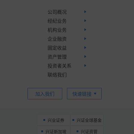
公司概况
经纪业务
公司简介
机构业务
开户说明
业务简介
企业融资
客户范围
证券期货
发展历程
固定收益
上市保荐
产品及服务
私人财富管理
企业社会责任
资产管理
债券资本市场
财务顾问
软件下载
企业视频
投资者关系
业务介绍
结构融资
股票资本市场
表格下载
传媒报道
联络我们
概况
投研体系
交易入口
招标采购
企业管治
业务范围
跨境理财通
加入我们
快速链接
招股文件
最新资讯
财务报告
基金列表
公告
兴业证券
兴证全球基金
通函
兴证新加坡
兴证资管