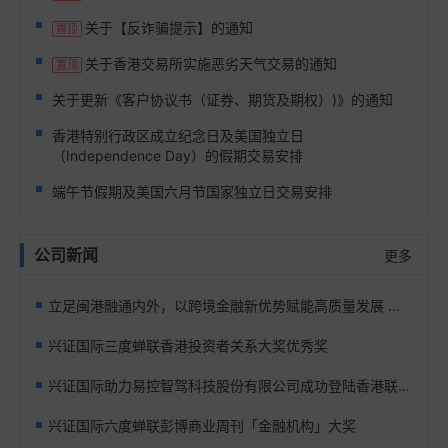
关于【反诈骗提示】的通知
置顶
关于香港交易所实施恶劣天气交易的通知
置顶
关于更新《客户协议书（证券、期货及期权）)》的通知
香港特别行政区成立纪念日及美国独立日
（Independence Day）的假期交易安排
端午节假期及美国六月节国家独立日交易安排
公司新闻
更多
立足闽港融通内外，以跨境金融新优势赋能高质量发展 ——兴证国际召开2026半年度工作会议 暨总部2026半年度工作会议精神传达会议
兴证国际三度蝉联香港投资者关系大奖优秀奖
兴证国际助力易控智驾科技股份有限公司成功登陆香港联交所
兴证国际六度蝉联彭博商业周刊「金融机构」大奖