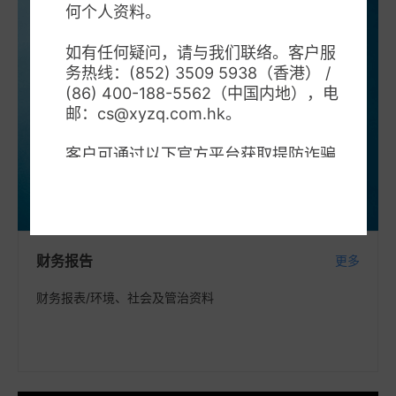
何个人资料。

如有任何疑问，请与我们联络。客户服
务热线：(852) 3509 5938（香港） / 
财务
(86) 400-188-5562（中国内地），电
邮：cs@xyzq.com.hk。

报告
客户可通过以下官方平台获取提防诈骗
讯息与可信资源：

1.	反诈骗协调中心 
(https://www.adcc.gov.hk/zh-
hk/home.html)

2.	守网者 
财务
报告
更多
(https://cyberdefender.hk/)

3.	证监会警示名单
财务报表/环境、社会及管治资料
(https://www.sfc.hk/TC/alert_list)

4.	 投资者及理财教育委员会 
(https://www.ifec.org.hk/web/tc/inde