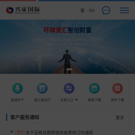
·
EN
繁
环球资汇
智创财富
CONNECTING GLOBAL CAPITAL, CREATE
WEALTH WITH WISDOM
极速开户
网上营业厅
交易入口
表格下载
软件下载
客户服务通知
更多
关于证券及期货相关收费修订的通知
置顶