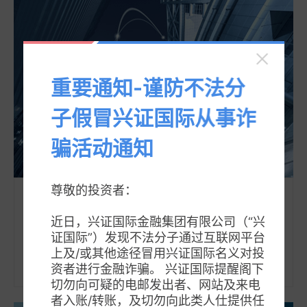
重要通知-谨防不法分
子假冒兴证国际从事诈
骗活动通知
尊敬的投资者：

投资研究
更多
近日，兴证国际金融集团有限公司（“兴
兴证国际联合兴业证券金融与经济研究院建立跨境研究平
证国际”）发现不法分子通过互联网平台
台，实现对中国内地、香港和主要海外市场的覆盖，特别是
上及/或其他途径冒用兴证国际名义对投
对中国内地背景上市公司的覆盖。
资者进行金融诈骗。 兴证国际提醒阁下
切勿向可疑的电邮发出者、网站及来电
者入账/转账，及切勿向此类人仕提供任